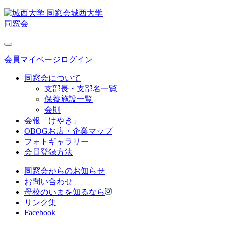
城西大学
同窓会
会員マイページログイン
同窓会について
支部長・支部名一覧
保養施設一覧
会則
会報「けやき」
OBOGお店・企業マップ
フォトギャラリー
会員登録方法
同窓会からのお知らせ
お問い合わせ
母校のいまを知るなら
リンク集
Facebook