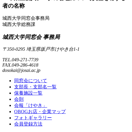
者の名称
城西大学同窓会事務局
城西大学総務課
城西大学同窓会 事務局
〒350-0295 埼玉県坂戸市けやき台1-1
TEL.049-271-7739
FAX.049-286-4618
dosokai@josai.ac.jp
同窓会について
支部長・支部名一覧
保養施設一覧
会則
会報「けやき」
OBOGお店・企業マップ
フォトギャラリー
会員登録方法