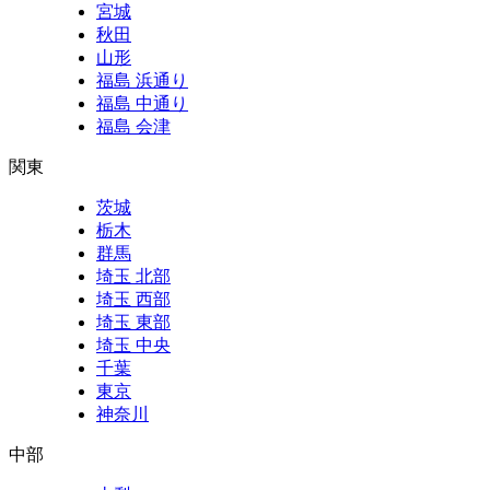
宮城
秋田
山形
福島 浜通り
福島 中通り
福島 会津
関東
茨城
栃木
群馬
埼玉 北部
埼玉 西部
埼玉 東部
埼玉 中央
千葉
東京
神奈川
中部