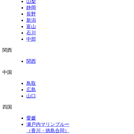
山梨
静岡
長野
新潟
富山
石川
中部
関西
関西
中国
鳥取
広島
山口
四国
愛媛
瀬戸内マリンブルー
（香川・徳島合同）