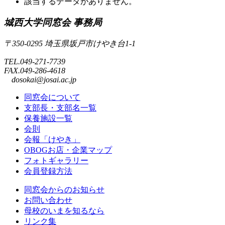
該当するデータがありません。
城西大学同窓会 事務局
〒350-0295 埼玉県坂戸市けやき台1-1
TEL.049-271-7739
FAX.049-286-4618
dosokai@josai.ac.jp
同窓会について
支部長・支部名一覧
保養施設一覧
会則
会報「けやき」
OBOGお店・企業マップ
フォトギャラリー
会員登録方法
同窓会からのお知らせ
お問い合わせ
母校のいまを知るなら
リンク集