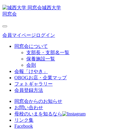
城西大学
同窓会
会員マイページログイン
同窓会について
支部長・支部名一覧
保養施設一覧
会則
会報「けやき」
OBOGお店・企業マップ
フォトギャラリー
会員登録方法
同窓会からのお知らせ
お問い合わせ
母校のいまを知るなら
リンク集
Facebook